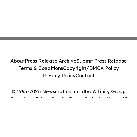
About
Press Release Archive
Submit Press Release
Terms & Conditions
Copyright/DMCA Policy
Privacy Policy
Contact
© 1995-2026 Newsmatics Inc. dba Affinity Group
Publishing & Asia Pacific Travel Industry News. All
Rights Reserved.
Cookie Settings / Your Privacy Choices