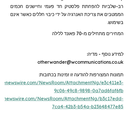
רב-שלביות להפחתת פלסטיק חד פעמי וחיישנים חכמים
הממטבים את צריכת האנרגיה על ידי כיבוי חללים כאשר אינם
בשימוש.
המחירים מתחילים מ-70
פאונד
ללילה
למידע נוסף - מדיה
:
otherwander@wcommunications.co.uk
תמונות המצורפות להודעה זו זמינות בכתוב
ו
ת:
lobenewswire.com/NewsRoom/AttachmentNg/e3c411e3-
9c06-49c8-9898-0a7ad6faf6fb
obenewswire.com/NewsRoom/AttachmentNg/b3c17edd-
7ca4-42b3-b54a-b23648477e85