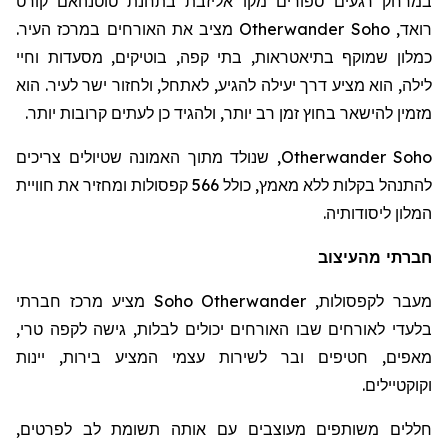
במרחק רגעים ספורים מקו אליזבת בתחנת
טוטנהאם
קורט
רואד
,
Otherwander Soho
מציב את האורחים במרכז העיר.
כמלון שמוקף בתיאטראות, בתי קפה, בוטיקים, מסעדות וחיי
לילה, הוא מציע דרך יעילה להגיע, לאתחל, ולחזור ישר לעיר. הוא
מזמין להישאר בחוץ זמן רב יותר, ולהגיד כן לעתים קרובות יותר.
Otherwander Soho
, שנולד מתוך האמונה שטיולים צריכים
להתנהל בקלות ללא מאמץ, כולל 566 קפסולות ומחזיר את חוויית
המלון ליסודותיה.
חברתי מהעיצוב
מעבר לקפסולות,
Otherwander
Soho
מציע מרכז חברתי
בלעדי לאורחים שבו האורחים יכולים לבלות, גישה לקפה טרי,
מאפים, חטיפים ובר לשירות עצמי המציע בירות, יינות
וקוקטיילים.
חללים משותפים מעוצבים עם אותה תשומת לב לפרטים,