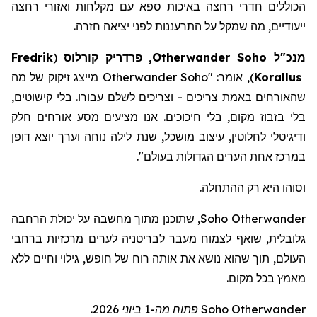
הכוללים חדרי רחצה באיכות ספא
עם
מקלחות
ואזורי
רחצה
ייעודיים
,
מה
שמקל
על
התרעננות
לפני
יציאה
חזרה
.
מנכ"ל
Soho
Otherwander
, פרדריק
קורלוס
(
Fredrik
Korallus
)
, אומר: "
Otherwander Soho
מייצג זיקוק של מה
שהאורחים באמת צריכים - וצריכים לשלם עבורו. בלי קישוטים,
בלי בזבוז מקום, בלי חיכוכים. אנו מציעים מסע אורחים חלק
ודיגיטלי לחלוטין, עיצוב מושכל, שנת לילה נוחה וערך יוצא דופן
במרכז אחת הערים הגדולות בעולם
".
וסוהו היא רק ההתחלה.
Otherwander
Soho
, שתוכנ
ן
מתוך מחשבה על יכולת הרחבה
גלובלית, שוא
ף
לצמוח מעבר לבריטניה לערים מרכזיות ברחבי
העולם, תוך שה
וא
נושא את אותה רוח של חופש, גילוי וחיים ללא
מאמץ בכל מקום.
Otherwander
Soho
פתוח מה-1 ביוני 2026.