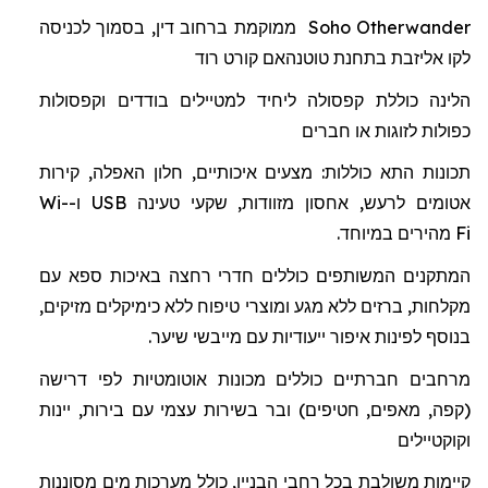
Otherwander
Soho
ממוקמת ברחוב דין, בסמוך לכניסה
לקו אליזבת בתחנת
טוטנהאם
קורט רוד
הלינה כוללת
קפסולה
ל
יחיד למטיילים בודדים וקפסולות
כפולות לזוגות או חברים
תכונות התא כוללות: מצעים איכותיים, חלון האפלה, קירות
אטומים לרעש, אחסון מזוודות, שקעי טעינה
USB
ו-
Wi-
Fi
מהיר
ים
במיוחד.
המתקנים המשותפים כוללים חדרי רחצה באיכות ספא
עם
מקלחות
,
ברזים
ללא
מגע
ומוצרי
טיפוח
ללא
כימיקלים מזיקים
,
בנוסף
לפינות
איפור
ייעודיות
עם
מייבשי
שיער
.
מרחבים חברתיים כוללים מכונות אוטומטיות לפי דרישה
(קפה, מאפים, חטיפים) ובר בשירות עצמי עם בירות, יינות
וקוקטיילים
קיימות משולבת בכל רחבי הבניין, כולל מערכות מים מסוננות