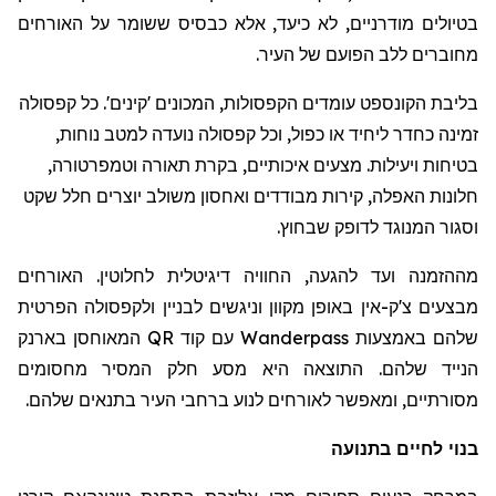
בטיולים מודרניים, לא כיעד, אלא כבסיס ששומר על האורחים
מחוברים ללב הפועם של העיר.
בליבת הקונספט עומדים הקפסולות, המכונים 'קינים'. כל קפסולה
זמינה כחדר ליחיד או כפול, וכל קפסולה נועדה למטב נוחות,
בטיחות ויעילות. מצעים איכותיים, בקרת תאורה וטמפרטורה,
חלונות האפלה, קירות מבודדים ואחסון משולב יוצרים חלל שקט
וסגור המנוגד לדופק שבחוץ.
מההזמנה ועד להגעה, החוויה דיגיטלית לחלוטין. האורחים
מבצעים צ'ק-אין באופן מקוון וניגשים לבניין ולקפסולה הפרטית
שלהם באמצעות
Wanderpass
עם קוד
QR
המאוחסן בארנק
הנייד שלהם. התוצאה היא מסע חלק המסיר מחסומים
מסורתיים, ומאפשר לאורחים לנוע ברחבי העיר בתנאים שלהם.
בנוי לחיים בתנועה